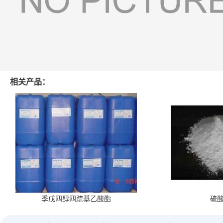
相关产品：
季戊四醇四巯基乙酸酯
硫