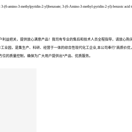
3-(6-amino-3-methylpyridin-2-yl)benzoate; 3-(6-Amino-3-methyl-pyridin-2-yl)-benzoic acid te
户利益把关，提供放心满意产品！我司有专业的售后和技术人员全程指导，请放心购买
丰工业园，是集生产、科研、经营于一体的综合性现代化工企业,本公司奉行“高质价
方位的质量控制，确保为广大用户提供出*产品、优质服务。