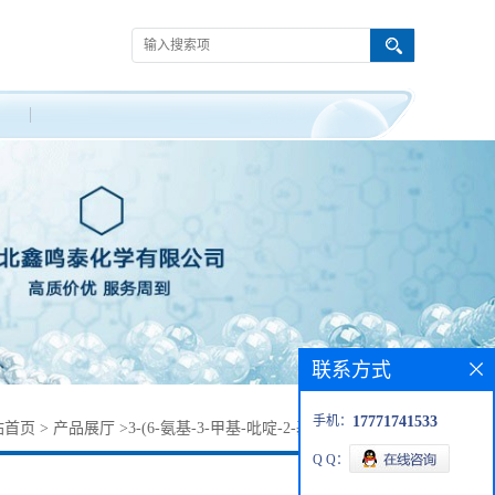
联系方式
手机：
17771741533
站首页
>
产品展厅
>
3-(6-氨基-3-甲基-吡啶-2-基)-苯甲酸叔丁酯
Q Q：