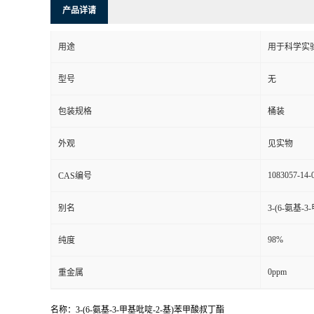
产品详请
用途
用于科学实
型号
无
包装规格
桶装
外观
见实物
1083057-14-
CAS编号
别名
3-(6-氨基
98%
纯度
0ppm
重金属
名称：3-(6-氨基-3-甲基吡啶-2-基)苯甲酸叔丁酯