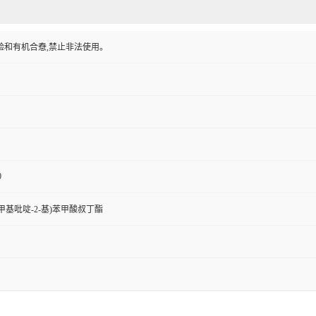
验和有机合憃,禁止非法使用。
0
-3-甲基吡啶-2-基)苯甲酸叔丁酯