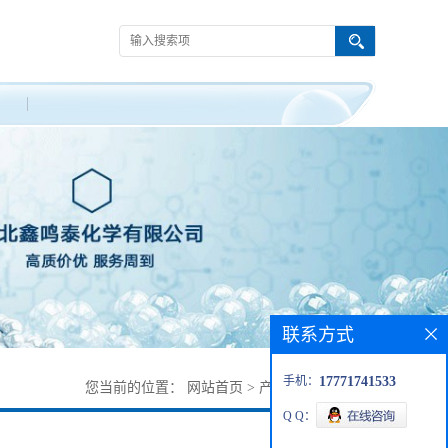
联系方式
手机：
17771741533
您当前的位置：
网站首页
>
产品展厅
>
酸性黑1
Q Q：