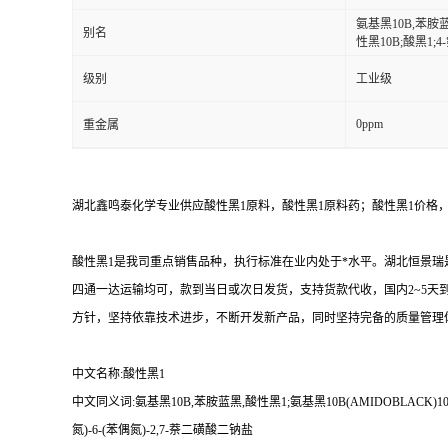
氨基黑10B,苯胺蓝
别名
性黑10B;酸黑1;4
级别
工业级
0ppm
重金属
湖北鑫鸣泰化学专业供应酸性黑1原料，酸性黑1原料药；酸性黑1价格
酸性黑1是我司重点销售品种，执行标准在业内处于*水平。湖北恒景瑞
四通一达运输均可，款到当日或次日发货，支持货款代收，国内2~5天
方针，坚持依靠技术进步，不断开发新产品，同时坚持完备的质量管理体
中文名称:酸性黑1
中文同义词:氨基黑10B,苯胺蓝黑,酸性黑1;氨基黑10B(AMIDOBLACK)10
氮)-6-(苯偶氮)-2,7-萘二磺酸二钠盐