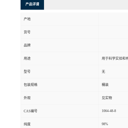
产品详请
产地
货号
品牌
用途
用于科学实验和
型号
无
包装规格
桶装
外观
见实物
1064-48-8
CAS编号
98%
纯度