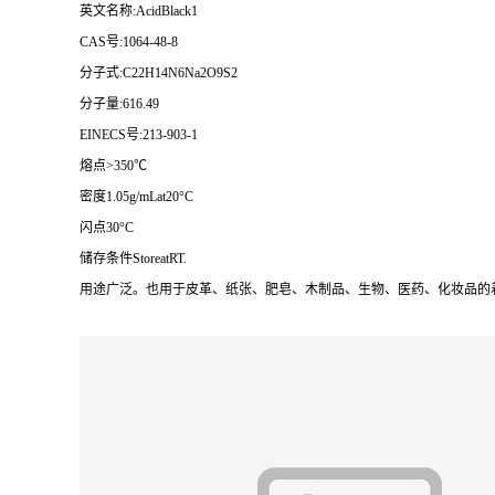
英文名称:AcidBlack1
CAS号:1064-48-8
分子式:C22H14N6Na2O9S2
分子量:616.49
EINECS号:213-903-1
熔点>350℃
密度1.05g/mLat20°C
闪点30°C
储存条件StoreatRT.
用途广泛。也用于皮革、纸张、肥皂、木制品、生物、医药、化妆品的