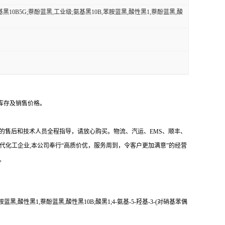
;氨基黑10B5G;萘酚蓝黑,工业级;氨基黑10B,苯胺蓝黑,酸性黑1,萘酚蓝黑,酸
库存及销售价格。
的售后和技术人员全程指导，请放心购买。物流、汽运、EMS、顺丰、
代化工企业,本公司奉行“高质价优，服务周到，令客户更加满意”的经营
。
苯胺蓝黑,酸性黑1,萘酚蓝黑,酸性黑10B;酸黑1;4-氨基-5-羟基-3-(对硝基苯偶