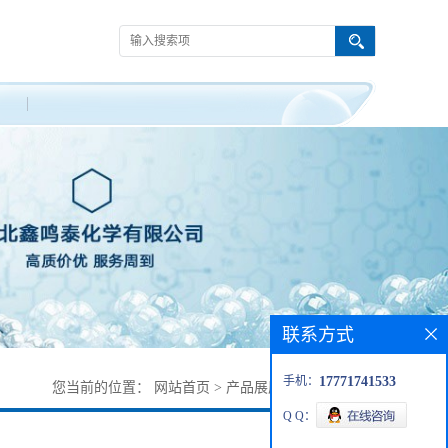
联系方式
手机：
17771741533
您当前的位置：
网站首页
>
产品展厅
>
4-羟基苯甲醇
Q Q：