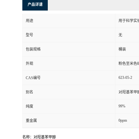
产品详请
用途
用于科学实
型号
无
包装规格
桶装
外观
粉色至米色
623-05-2
CAS编号
别名
对羟基苯甲
99%
纯度
0ppm
重金属
名称：对羟基苯甲醇