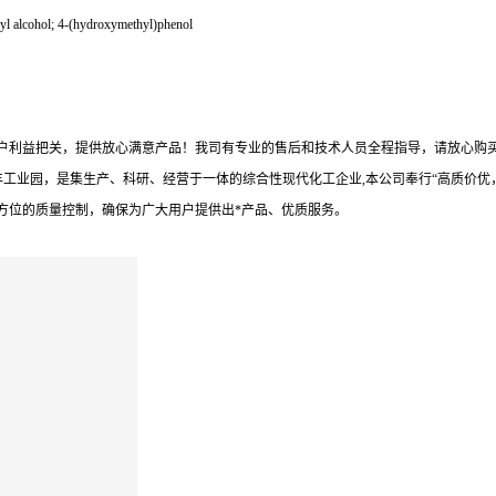
 alcohol; 4-(hydroxymethyl)phenol
户利益把关，提供放心满意产品！我司有专业的售后和技术人员全程指导，请放心购买
丰工业园，是集生产、科研、经营于一体的综合性现代化工企业,本公司奉行“高质价
方位的质量控制，确保为广大用户提供出*产品、优质服务。