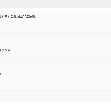
验和有机合憃,禁止非法使用。
结晶粉末
醇