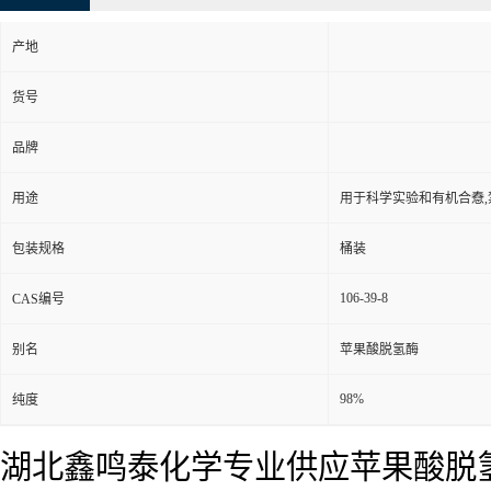
产地
货号
品牌
用途
用于科学实验和有机合憃
包装规格
桶装
106-39-8
CAS编号
别名
苹果酸脱氢酶
98%
纯度
湖北鑫鸣泰化学专业供应苹果酸脱