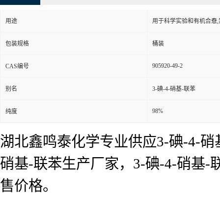
用途
用于科学实验和有机合憃
包装规格
桶装
905920-49-2
CAS编号
别名
3-碘-4-硝基-联苯
98%
纯度
湖北鑫鸣泰化学专业供应3-碘-4-硝基
硝基-联苯生产厂家，3-碘-4-硝
售价格。