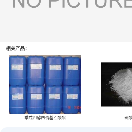
相关产品：
季戊四醇四巯基乙酸酯
硫