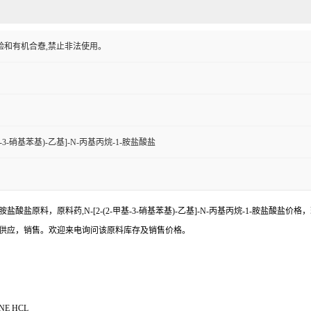
验和有机合憃,禁止非法使用。
甲基-3-硝基苯基)-乙基]-N-丙基丙烷-1-胺盐酸盐
-胺盐酸盐原料，原料药,N-[2-(2-甲基-3-硝基苯基)-乙基]-N-丙基丙烷-1-胺盐酸盐价格，
用途，低价供应，销售。欢迎来电询问该原料库存及销售价格。
NE HCL