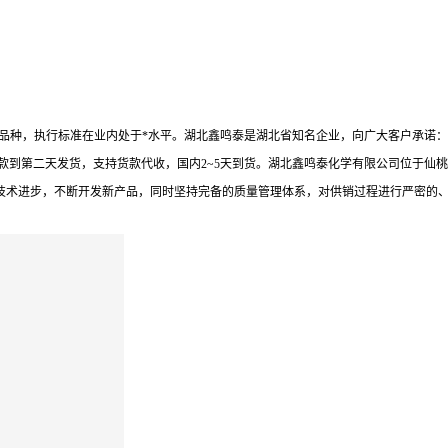
盐是我司重点销售品种，执行标准在业内处于*水平。湖北鑫鸣泰是湖北省知名企业，向广大客
款到第二天发货，支持货款代收，国内2~5天到货。湖北鑫鸣泰化学有限公司位于仙
靠技术进步，不断开发新产品，同时坚持完备的质量管理体系，对供销过程进行严密的