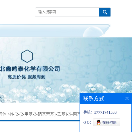
联系方式
手机：
17771741533
间体
>
N-[2-(2-甲基-3-硝基苯基)-乙基]-N-丙基丙烷-1-胺盐酸盐
Q Q：