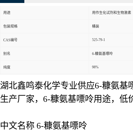
用途
用作生化试剂和生物激素
包装规格
桶装
525-79-1
CAS编号
别名
6-糠氨基嘌呤
98%
纯度
湖北鑫鸣泰化学专业供应6-糠氨基嘌
生产厂家，6-糠氨基嘌呤用途，
中文名称 6-糠氨基嘌呤