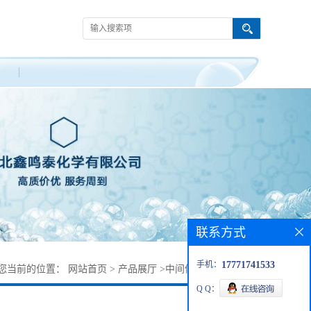
联系方式
手机：
17771741533
您当前的位置：
网站首页
>
产品展厅
>
中间体
>
丙苯磺隆钠盐
Q Q：