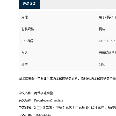
产品详请
用途
用于科学实
包装规格
桶装
181274-15-7
CAS编号
别名
丙苯磺隆钠
98%
纯度
湖北鑫鸣泰化学专业供应丙苯磺隆钠盐原料，原料药,丙苯磺隆钠盐价
中文名称：丙苯磺隆钠盐
英文名称：Procarbazone：sodium
中文别名：2-((((4,5-二氢-4-甲基-5-氧代-3-丙氧基-1H-1,2,4-三唑-
CAS：RN：181274-15-7