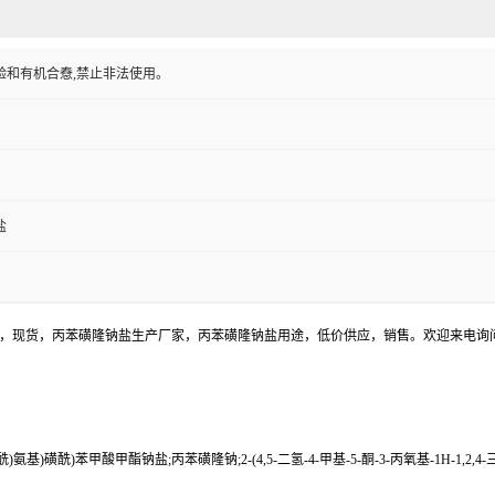
验和有机合憃,禁止非法使用。
盐
格，现货，丙苯磺隆钠盐生产厂家，丙苯磺隆钠盐用途，低价供应，销售。欢迎来电询
1-基)甲酰)氨基)磺酰)苯甲酸甲酯钠盐;丙苯磺隆钠;2-(4,5-二氢-4-甲基-5-酮-3-丙氧基-1H-