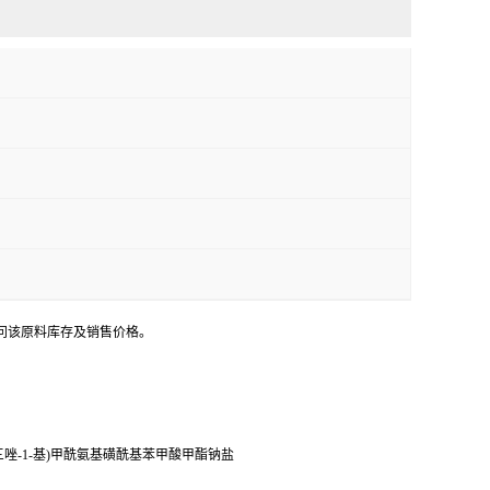
问该原料库存及销售价格。
1,2,4-三唑-1-基)甲酰氨基磺酰基苯甲酸甲酯钠盐