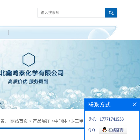
联系方式
手机：
17771741533
位置：
网站首页
>
产品展厅
>
中间体
>
1-三甲基硅基-1,2,4-三唑
Q Q：