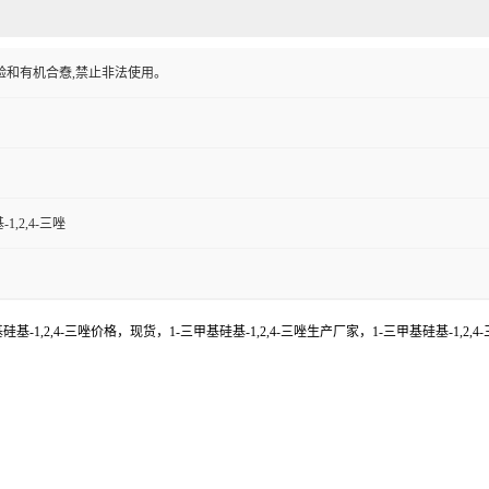
验和有机合憃,禁止非法使用。
1,2,4-三唑
基硅基-1,2,4-三唑价格，现货，1-三甲基硅基-1,2,4-三唑生产厂家，1-三甲基硅基