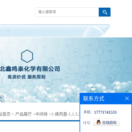
联系方式
手机：
17771741533
站首页
>
产品展厅
>
中间体
>
1-烯丙基-1,1,3,3-四甲基二硅氧烷
Q Q：