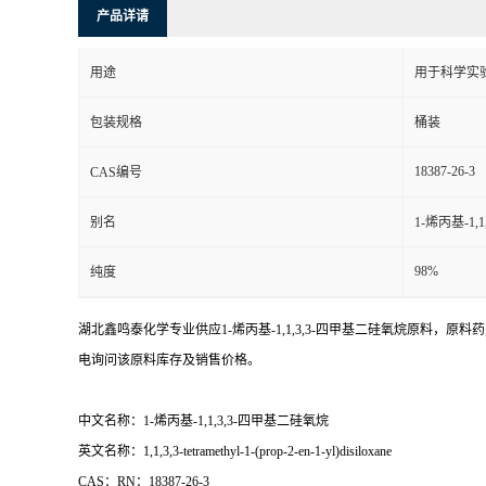
产品详请
用途
用于科学实
包装规格
桶装
18387-26-3
CAS编号
别名
1-烯丙基-1,
98%
纯度
湖北鑫鸣泰化学专业供应1-烯丙基-1,1,3,3-四甲基二硅氧烷原料，原料药,1
电询问该原料库存及销售价格。
中文名称：1-烯丙基-1,1,3,3-四甲基二硅氧烷
英文名称：1,1,3,3-tetramethyl-1-(prop-2-en-1-yl)disiloxane
CAS：RN：18387-26-3