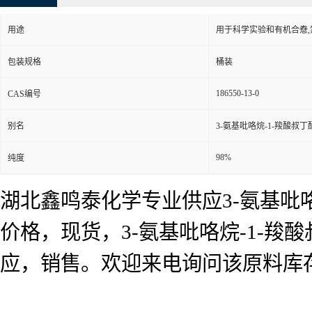
用途
用于科学实验和有机合憃
包装规格
桶装
186550-13-0
CAS编号
别名
3-氨基吡咯烷-1-羧酸叔丁
98%
纯度
湖北鑫鸣泰化学专业供应3-氨基吡咯
价格，现货，3-氨基吡咯烷-1-羧
应，销售。欢迎来电询问该原料库