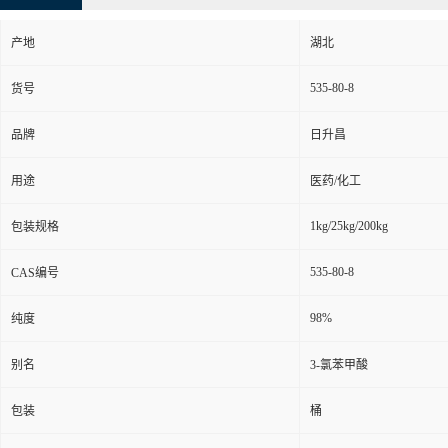
产地
湖北
535-80-8
货号
品牌
日升昌
用途
医药/化工
1kg/25kg/200kg
包装规格
535-80-8
CAS编号
98%
纯度
别名
3-氯苯甲酸
包装
桶