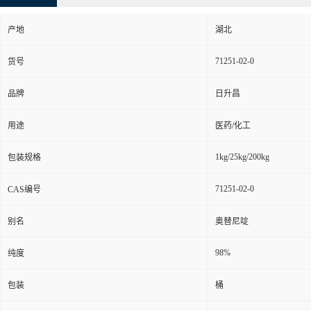
产地
湖北
71251-02-0
货号
品牌
日升昌
用途
医药/化工
1kg/25kg/200kg
包装规格
71251-02-0
CAS编号
别名
奥替尼啶
98%
纯度
包装
桶