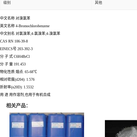
级别
其他
中文名称 对溴氯苯
英文名称 4-Bromochlorobenzene
中文别名 对氯溴苯;4-氯溴苯;4-溴氯苯
CAS RN 106-39-8
EINECS号 203-392-3
分 子 式 C6H4BrCl
分 子 量 191.453
物化性质 熔点: 65-68℃
相对密度(d204): 1.576
折射率(n20D): 1.5532
用 途 用作溶剂,也用于有机合成
相关产品：