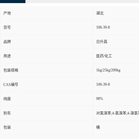
产地
湖北
106-39-8
货号
品牌
日升昌
用途
医药/化工
1kg/25kg/200kg
包装规格
106-39-8
CAS编号
98%
纯度
别名
对氯溴苯;4-氯溴苯;4-溴氯
包装
桶