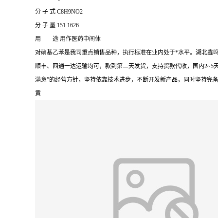
分 子 式 C8H9NO2
分 子 量 151.1626
用 途 用作医药中间体
对硝基乙苯是我司重点销售品种，执行标准在业内处于*水平。湖北鑫
顺丰、四通一达运输均可，款到第二天发货，支持货款代收，国内2~5
满意”的经营方针，坚持依靠技术进步，不断开发新产品，同时坚持完
黄