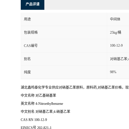
产品详请
用途
中间体
包装规格
25kg/桶
100-12-9
CAS编号
别名
对硝基乙苯;
98%
纯度
湖北鑫鸣泰化学专业供应对硝基乙苯原料，原料药,对硝基乙苯价格，
中文名称 对乙基硝基苯
英文名称 4-Nitroethylbenzene
中文别名 对硝基乙苯;4-硝基乙苯
CAS RN 100-12-9
EINECS号 202-821-1