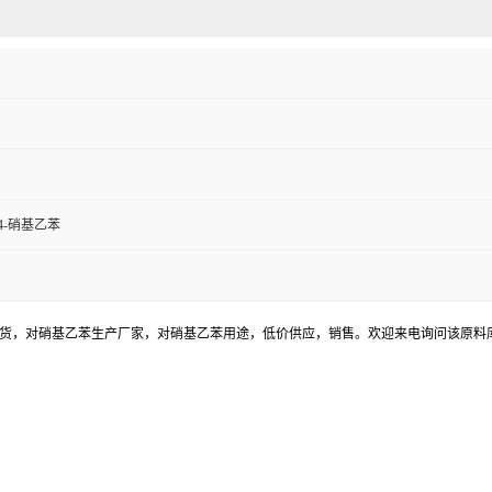
4-硝基乙苯
现货，对硝基乙苯生产厂家，对硝基乙苯用途，低价供应，销售。欢迎来电询问该原料