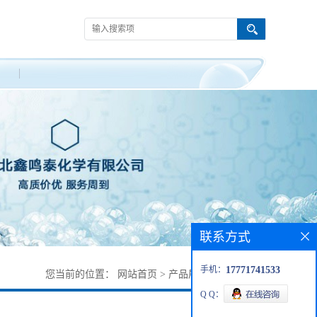
联系方式
手机：
17771741533
您当前的位置：
网站首页
>
产品展厅
>
对硝基乙苯
Q Q：