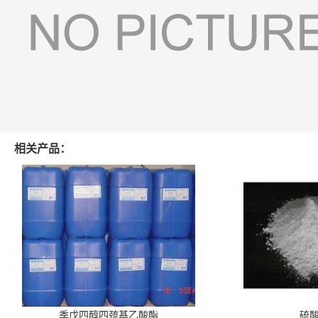
相关产品：
季戊四醇四巯基乙酸酯
硫