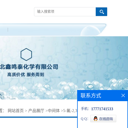
联系方式
手机：
17771741533
置：
网站首页
>
产品展厅
>
中间体
>
5-氟-2,3-二氢苯并[b]呋喃
Q Q：