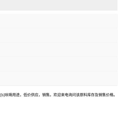
,3-二氢苯并[b]呋喃用途，低价供应，销售。欢迎来电询问该原料库存及销售价格。