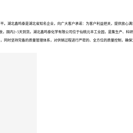
内处于*水平。湖北鑫鸣泰是湖北省知名企业，向广大客户承诺：为客户利益把关，提供放
收，国内2~5天到货。湖北鑫鸣泰化学有限公司位于仙桃元丰工业园，是集生产、科研
品，同时坚持完备的质量管理体系，对供销过程进行严密的、全方位的质量控制，确保