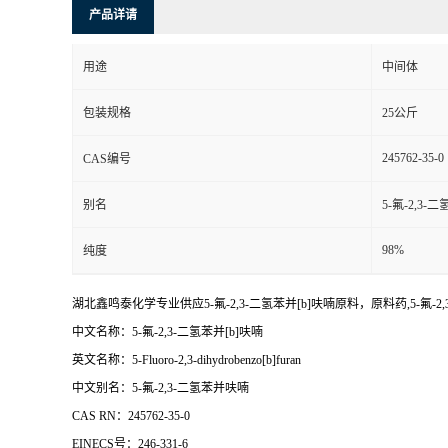
产品详请
用途
中间体
包装规格
25公斤
245762-35-0
CAS编号
别名
5-氟-2,3-
98%
纯度
湖北鑫鸣泰化学专业供应5-氟-2,3-二氢苯并[b]呋喃原料，原料药,5-氟-
中文名称：5-氟-2,3-二氢苯并[b]呋喃
英文名称：5-Fluoro-2,3-dihydrobenzo[b]furan
中文别名：5-氟-2,3-二氢苯并呋喃
CAS RN：245762-35-0
EINECS号：246-331-6