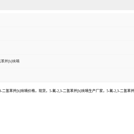
二氢苯并[b]呋喃
2,3-二氢苯并[b]呋喃价格，现货，5-氟-2,3-二氢苯并[b]呋喃生产厂家，5-氟-2