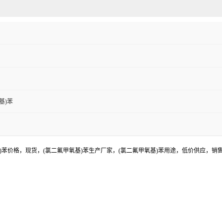
基)苯
基)苯价格，现货，(氯二氟甲氧基)苯生产厂家，(氯二氟甲氧基)苯用途，低价供应，