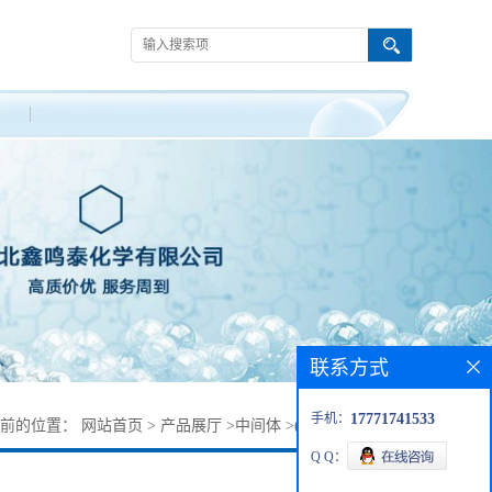
联系方式
手机：
17771741533
当前的位置：
网站首页
>
产品展厅
>
中间体
>
(氯二氟甲氧基)苯
Q Q：