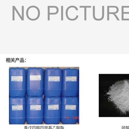
相关产品：
季戊四醇四巯基乙酸酯
硫