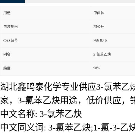
用途
中间体
包装规格
25公斤
766-83-6
CAS编号
别名
3-氯苯乙炔
98%
纯度
湖北鑫鸣泰化学专业供应3-氯苯乙炔
家，3-氯苯乙炔用途，低价供应
中文名称: 3-氯苯乙炔
中文同义词: 3-氯苯乙炔;1-氯-3-乙炔