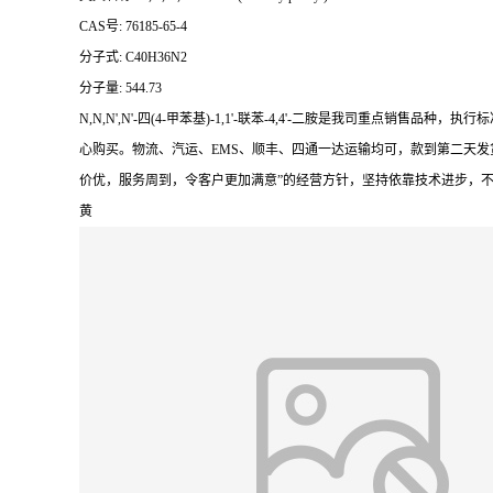
CAS号: 76185-65-4
分子式: C40H36N2
分子量: 544.73
N,N,N',N'-四(4-甲苯基)-1,1'-联苯-4,4'-二胺是我
心购买。物流、汽运、EMS、顺丰、四通一达运输均可，款到第二天发
价优，服务周到，令客户更加满意”的经营方针，坚持依靠技术进步，
黄