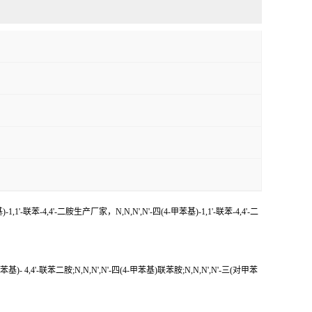
1'-联苯-4,4'-二胺生产厂家，N,N,N',N'-四(4-甲苯基)-1,1'-联苯-4,4'-二
-甲基苯基)- 4,4'-联苯二胺;N,N,N',N'-四(4-甲苯基)联苯胺;N,N,N',N'-三(对甲苯