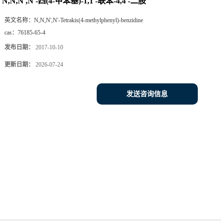
N,N,N',N'-四(4-甲苯基)-1,1'-联苯-4,4'-二胺
英文名称：
N,N,N',N'-Tetrakis(4-methylphenyl)-benzidine
cas：
76185-65-4
发布日期：
2017-10-10
更新日期：
2026-07-24
发送咨询信息