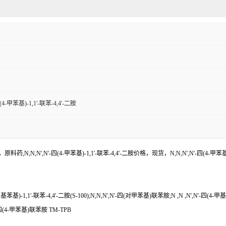
四(4-甲苯基)-1,1'-联苯-4,4'-二胺
,N,N,N',N'-四(4-甲苯基)-1,1'-联苯-4,4'-二胺价格，现货，N,N,N',N'-四(4-甲苯基)-1,
-甲基苯基)-1,1'-联苯-4,4'-二胺(S-100);N,N,N',N'-四(对甲苯基)联苯胺;N ,N ,N',N'-四(4
'-四(4-甲苯基)联苯胺 TM-TPB