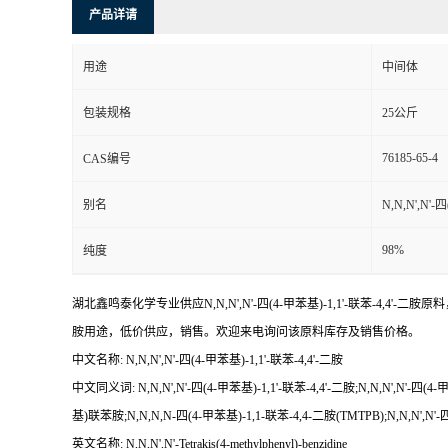
产品详请
用途
中间体
包装规格
25公斤
76185-65-4
CAS编号
别名
N,N,N',N'-
98%
纯度
湖北鑫鸣泰化学专业供应N,N,N',N'-四(4-甲苯基)-1,1'-联苯-4,4'-二胺原料，原料药
胺用途，低价供应，销售。欢迎来电询问该原料库存及销售价格。
中文名称: N,N,N',N'-四(4-甲苯基)-1,1'-联苯-4,4'-二胺
中文同义词: N,N,N',N'-四(4-甲苯基)-1,1'-联苯-4,4'-二胺;N,N,N',N'-四(4
基)联苯胺;N,N,N,N-四(4-甲苯基)-1,1-联苯-4,4-二胺(TMTPB);N,N,N',N
英文名称: N,N,N',N'-Tetrakis(4-methylphenyl)-benzidine