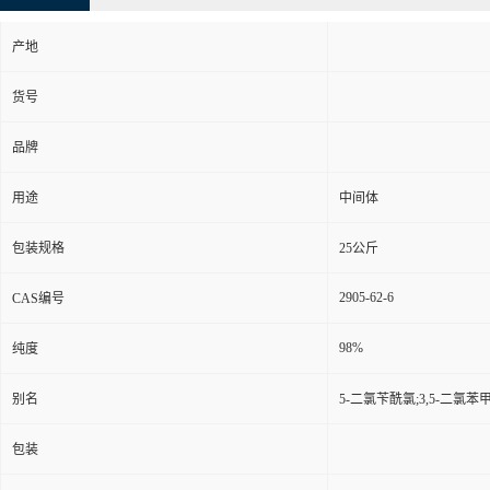
产地
货号
品牌
用途
中间体
包装规格
25公斤
2905-62-6
CAS编号
98%
纯度
别名
5-二氯苄酰氯;3,5-二氯苯甲
包装