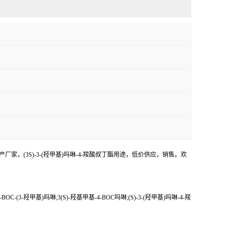
酯生产厂家，(3S)-3-(羟甲基)吗啉-4-羧酸叔丁酯用途，低价供应，销售。欢
4-BOC-(3-羟甲基)吗啉;3(S)-羟基甲基-4-BOC吗啉;(S)-3-(羟甲基)吗啉-4-羧