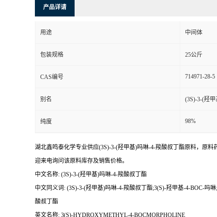
产品详请
用途
中间体
包装规格
25公斤
714971-28-5
CAS编号
别名
(3S)-3-(
98%
纯度
湖北鑫鸣泰化学专业供应(3S)-3-(羟甲基)吗啉-4-羧酸叔丁酯原料，原料药,
迎来电询问该原料库存及销售价格。
中文名称: (3S)-3-(羟甲基)吗啉-4-羧酸叔丁酯
中文同义词: (3S)-3-(羟甲基)吗啉-4-羧酸叔丁酯;3(S)-羟甲基-4-BOC-吗啉;(S
酸叔丁酯
英文名称: 3(S)-HYDROXYMETHYL-4-BOCMORPHOLINE