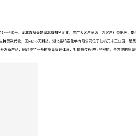
行标准在业内处于*水平。湖北鑫鸣泰是湖北省知名企业，向广大客户承诺：为客户利益把关
支持货款代收，国内2~5天到货。湖北鑫鸣泰化学有限公司位于仙桃元丰工业园，是集
断开发新产品，同时坚持完备的质量管理体系，对供销过程进行严密的、全方位的质量