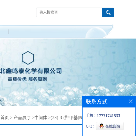
联系方式
手机：
17771741533
站首页
>
产品展厅
>
中间体
>
(3S)-3-(羟甲基)吗啉-4-羧酸叔丁酯
Q Q：