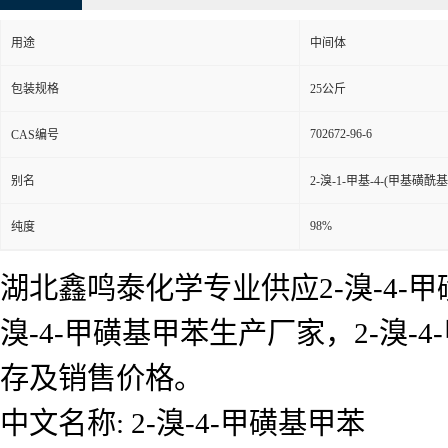
用途
中间体
包装规格
25公斤
702672-96-6
CAS编号
别名
2-溴-1-甲基-4-(甲基磺酰基
98%
纯度
湖北鑫鸣泰化学专业供应2-溴-4-甲
溴-4-甲磺基甲苯生产厂家，2-溴
存及销售价格。
中文名称: 2-溴-4-甲磺基甲苯