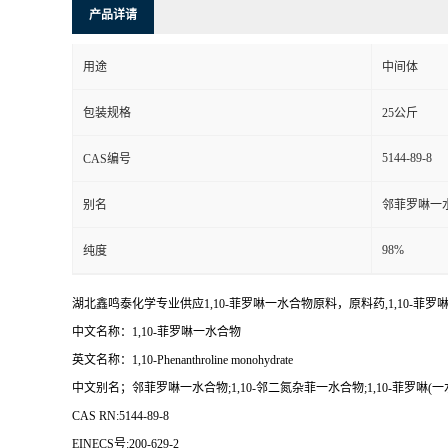
产品详请
用途
中间体
包装规格
25公斤
5144-89-8
CAS编号
别名
邻菲罗啉一
98%
纯度
湖北鑫鸣泰化学专业供应1,10-菲罗啉一水合物原料，原料药,1,10-
中文名称：1,10-菲罗啉一水合物
英文名称：1,10-Phenanthroline monohydrate
中文别名；邻菲罗啉一水合物;1,10-邻二氮杂菲一水合物;1,10-菲罗啉(
CAS RN:5144-89-8
EINECS号:200-629-2