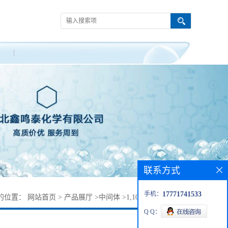
联系方式
手机：
17771741533
的位置：
网站首页
>
产品展厅
>
中间体
>
1,10-菲罗啉一水合物
Q Q：