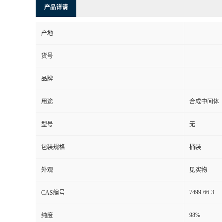
产品详请
产地
货号
品牌
用途
合成中间体
型号
无
包装规格
桶装
外观
见实物
7499-66-3
CAS编号
98%
纯度