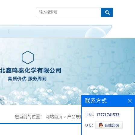
联系方式
手机：
17771741533
您当前的位置：
网站首页
>
产品展厅
>
6-溴-2-氨基萘
Q Q：