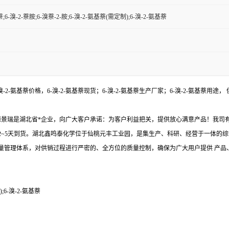
萘;6-溴-2-萘胺;6-溴萘-2-胺;6-溴-2-氨基萘(需定制);6-溴-2-氨基萘
-溴-2-氨基萘价格，6-溴-2-氨基萘现货；6-溴-2-氨基萘生产厂家；6-溴-2-氨基
湖北恒景瑞是湖北省*企业，向广大客户承诺：为客户利益把关，提供放心满意产品！我司
~5天到货。湖北鑫鸣泰化学位于仙桃元丰工业园，是集生产、科研、经营于一体的综
量管理体系，对供销过程进行严密的、全方位的质量控制，确保为广大用户提供 产品、
);6-溴-2-氨基萘