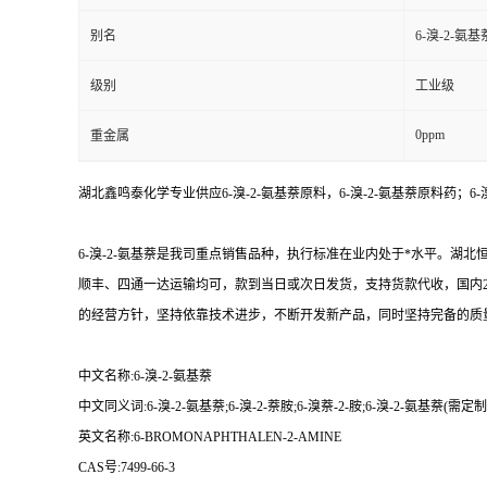
别名
6-溴-2-氨基
级别
工业级
0ppm
重金属
湖北鑫鸣泰化学专业供应6-溴-2-氨基萘原料，6-溴-2-氨基萘原料药；6
6-溴-2-氨基萘是我司重点销售品种，执行标准在业内处于*水平。
顺丰、四通一达运输均可，款到当日或次日发货，支持货款代收，国内2
的经营方针，坚持依靠技术进步，不断开发新产品，同时坚持完备的质
中文名称:6-溴-2-氨基萘
中文同义词:6-溴-2-氨基萘;6-溴-2-萘胺;6-溴萘-2-胺;6-溴-2-氨基萘(需定制
英文名称:6-BROMONAPHTHALEN-2-AMINE
CAS号:7499-66-3