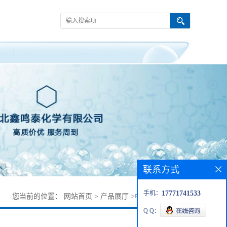
联系方式
手机：
17771741533
您当前的位置：
网站首页
>
产品展厅
>
中间体
>
依度沙班
Q Q：