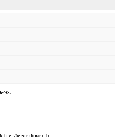
售价格。
e 4-methylbenzenesulfonate (1:1)