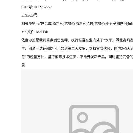
CAS号: 912273-65-5
EINECS号:
相关类别: 定制合成;原料药;抗凝药 原料药;API;抗凝药;小分子抑制剂;Inh
Mol文件: Mol File
依度沙班是我司重点销售品种，执行标准在业内处于*水平。湖北鑫鸣
丰、四通一达运输均可，款到第二天发货，支持货款代收，国内2~5天
意”的经营方针，坚持依靠技术进步，不断开发新产品，同时坚持完备
黄