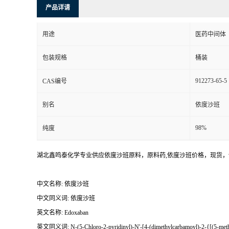
产品详请
用途
医药中间体
包装规格
桶装
912273-65-5
CAS编号
别名
依度沙班
98%
纯度
湖北鑫鸣泰化学专业供应依度沙班原料，原料药,依度沙班价格，现货
中文名称: 依度沙班
中文同义词: 依度沙班
英文名称: Edoxaban
英文同义词: N-(5-Chloro-2-pyridinyl)-N'-[4-(dimethylcarbamoyl)-2-{[(5-methyl-4