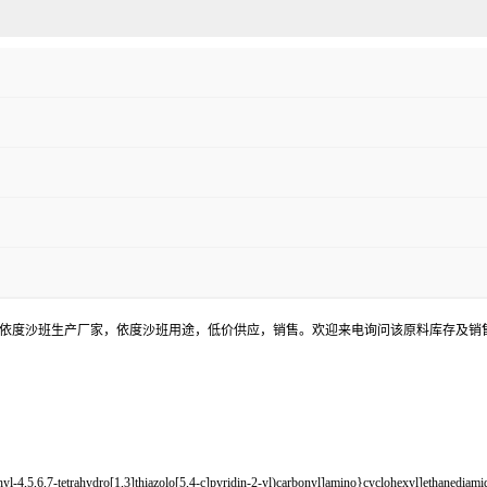
，依度沙班生产厂家，依度沙班用途，低价供应，销售。欢迎来电询问该原料库存及销
,5,6,7-tetrahydro[1,3]thiazolo[5,4-c]pyridin-2-yl)carbonyl]amino}cyclohexyl]ethanediamid