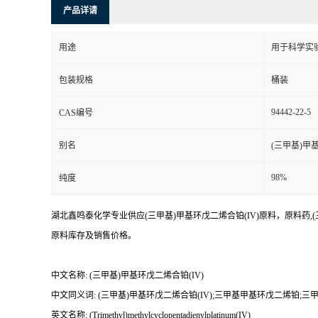
产品详请
用途
用于科学实
包装规格
桶装
94442-22-5
CAS编号
别名
(三甲基)甲
98%
纯度
湖北鑫鸣泰化学专业供应(三甲基)甲基环戊二烯合铂(IV)原料，原料药,(
原料库存及销售价格。
中文名称: (三甲基)甲基环戊二烯合铂(IV)
中文同义词: (三甲基)甲基环戊二烯合铂(IV);三甲基甲基环戊二烯铂;三甲
英文名称: (Trimethyl)methylcyclopentadienylplatinum(IV)