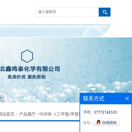
联系方式
手机：
17771741533
网站首页
>
产品展厅
>
中间体
>
(三甲基)甲基环戊二烯合铂(IV)
Q Q：