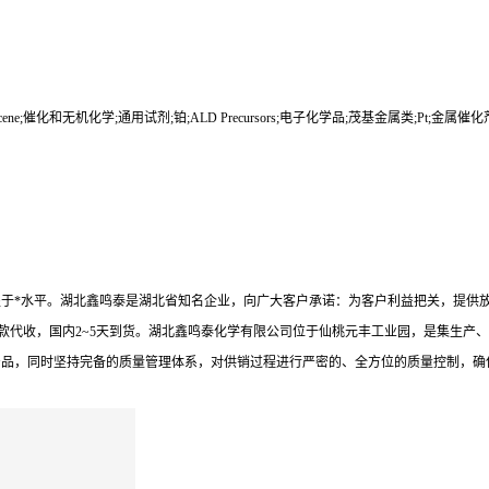
ursors;metallocene;催化和无机化学;通用试剂;铂;ALD Precursors;电子化学品;茂基金属类;Pt;金属催
业内处于*水平。湖北鑫鸣泰是湖北省知名企业，向广大客户承诺：为客户利益把关，提
款代收，国内2~5天到货。湖北鑫鸣泰化学有限公司位于仙桃元丰工业园，是集生产、
产品，同时坚持完备的质量管理体系，对供销过程进行严密的、全方位的质量控制，确