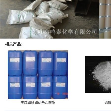
相关产品：
季戊四醇四巯基乙酸酯
硫