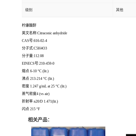
级别
其他
柠康酸酐
英文名称:Citraconic anhydride
CAS号:616-02-4
分子式:C5H4O3
分子量:112.08
EINECS号:210-459-0
熔点 6-10 °C (lit.)
沸点 213-214 °C (lit.)
密度 1.247 g/mL at 25 °C (lit.)
蒸气密度4 (vs air)
折射率 n20/D 1.471(lit.)
闪点 215 °F
相关产品：