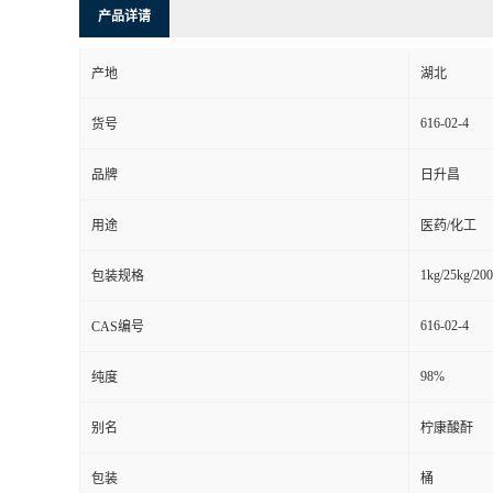
产品详请
产地
湖北
616-02-4
货号
品牌
日升昌
用途
医药/化工
1kg/25kg/20
包装规格
616-02-4
CAS编号
98%
纯度
别名
柠康酸酐
包装
桶