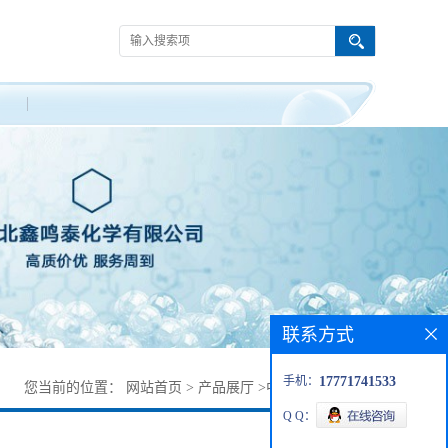
联系方式
手机：
17771741533
您当前的位置：
网站首页
>
产品展厅
>
中间体
>
柠康酸酐
Q Q：