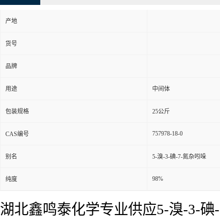
产地
货号
品牌
用途
中间体
包装规格
25公斤
757978-18-0
CAS编号
别名
5-溴-3-碘-7-氮杂吲哚
98%
纯度
湖北鑫鸣泰化学专业供应5-溴-3-碘-