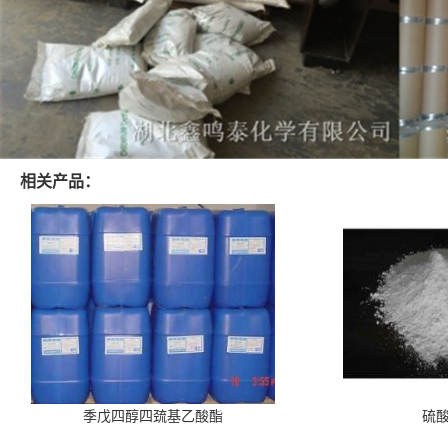
相关产品：
季戊四醇四巯基乙酸酯
硫