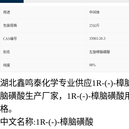
用途
中间体
包装规格
25公斤
35963-20-3
CAS编号
别名
左旋樟脑磺酸
98%
纯度
湖北鑫鸣泰化学专业供应1R-(-)-樟脑
脑磺酸生产厂家，1R-(-)-樟
格。
中文名称:1R-(-)-樟脑磺酸