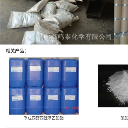
相关产品：
季戊四醇四巯基乙酸酯
硫