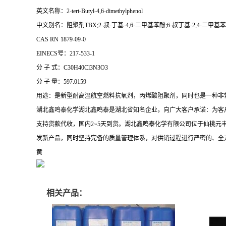
英文名称：2-tert-Butyl-4,6-dimethylphenol
中文别名：阻聚剂TBX;2-叔-丁基-4,6-二甲基苯酚;6-叔丁基-2,4-二甲基苯酚;2
CAS RN
1879-09-0
EINECS号：217-533-1
分 子 式：C30H40Cl3N3O3
分 子 量：597.0159
用途：是新型耐高温航空燃料抗氧剂，丙烯酸阻聚剂，同时也是一种非
湖北鑫鸣泰化学湖北鑫鸣泰是湖北省知名企业，向广大客户承诺：为客
支持货款代收，国内2~5天到货。湖北鑫鸣泰化学有限公司位于仙桃元
发新产品，同时坚持完备的质量管理体系，对供销过程进行严密的、全
黄
相关产品：