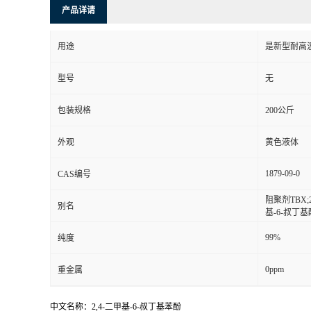
产品详请
用途
是新型耐高
型号
无
包装规格
200公斤
外观
黄色液体
1879-09-0
CAS编号
阻聚剂TBX;2
别名
基-6-叔丁基
99%
纯度
0ppm
重金属
中文名称：2,4-二甲基-6-叔丁基苯酚