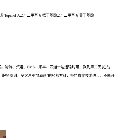
opanol-A;2,4-二甲基-6-叔丁基酚;2,4-二甲基-6-異丁基酚
。物流、汽运、EMS、顺丰、四通一达运输均可，款到第二天发货，
优，服务周到，令客户更加满意”的经营方针，坚持依靠技术进步，不断开