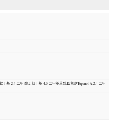
丁基-2,4-二甲 酚;2-叔丁基-4,6-二甲基苯酚;圄氧剂Topanol-A;2,4-二甲