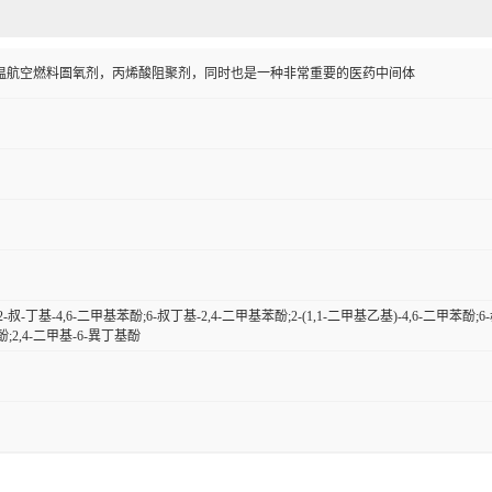
温航空燃料圄氧剂，丙烯酸阻聚剂，同时也是一种非常重要的医药中间体
-叔-丁基-4,6-二甲基苯酚;6-叔丁基-2,4-二甲基苯酚;2-(1,1-二甲基乙基)-4,6-二甲苯酚;6-叔
酚;2,4-二甲基-6-異丁基酚