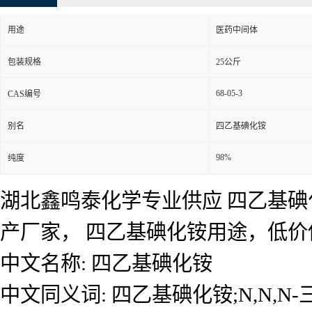
用途
医药中间体
包装规格
25公斤
68-05-3
CAS编号
别名
四乙基碘化铵
98%
纯度
湖北鑫鸣泰化学专业供应 四乙基碘
产厂家， 四乙基碘化铵用途，低
中文名称: 四乙基碘化铵
中文同义词: 四乙基碘化铵;N,N,