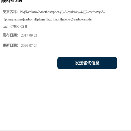
颜料红269
英文名称：
N-(5-chloro-2-methoxyphenyl)-3-hydroxy-4-[[2-methoxy-5-
[(phenylamino)carbonyl]phenyl]azo]naphthalene-2-carboxamide
cas：
67990-05-0
发布日期：
2017-09-21
更新日期：
2026-07-24
发送咨询信息