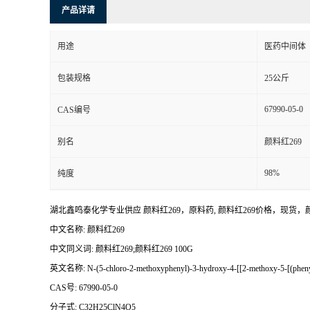
产品详请
用途
医药中间体
包装规格
25公斤
67990-05-0
CAS编号
别名
颜料红269
98%
纯度
湖北鑫鸣泰化学专业供应 颜料红269，原料药, 颜料红269价格，现
中文名称: 颜料红269
中文同义词: 颜料红269;颜料红269 100G
英文名称: N-(5-chloro-2-methoxyphenyl)-3-hydroxy-4-[[2-methoxy-5-[(phenyl
CAS号: 67990-05-0
分子式: C32H25ClN4O5