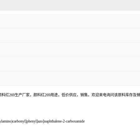
货，颜料红269生产厂家，颜料红269用途，低价供应，销售。欢迎来电询问该原料库存及
amino)carbonyl]phenyl]azo]naphthalene-2-carboxamide