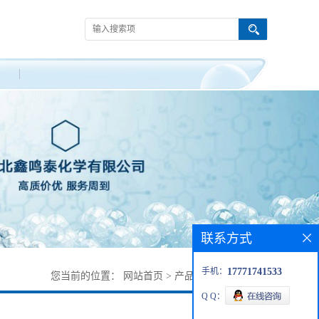
联系方式
手机：
17771741533
您当前的位置：
网站首页
>
产品展厅
>
颜料红269
Q Q：